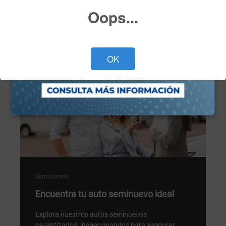
Oops...
Programa tu cita ahora >
OK
Seminuevos
Encuentra tu auto seminuevo ideal
Explora nuestros autos seminuevos
garantizados, inspeccionados para asegurar